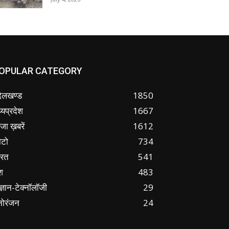
OPULAR CATEGORY
ंदेलखण्ड
1850
्यप्रदेश
1667
जा ख़बरें
1612
ोटो
734
ारत
541
श
483
ज्ञान-टेक्नॉलॉजी
29
नोरंजन
24