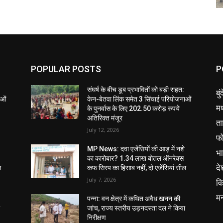
POPULAR POSTS
P
संघर्ष के बीच डूब प्रभावितों को बड़ी राहत:
बु
ाओं
केन-बेतवा लिंक समेत 3 सिंचाई परियोजनाओं
मध
के पुनर्वास के लिए 202.50 करोड़ रुपये
अतिरिक्त मंजूर
ता
July 12, 2026
फ
MP News: दवा एजेंसियों की आड़ में नशे
भ
का कारोबार? 1.34 लाख बोतल ऑनरेक्स
दे
ल
कफ सिरप का हिसाब नहीं, दो एजेंसियां सील
July 7, 2026
वि
म
पन्ना: वन क्षेत्र में कथित अवैध खनन की
ा
जांच, राज्य स्तरीय उड़नदस्ता दल ने किया
निरीक्षण