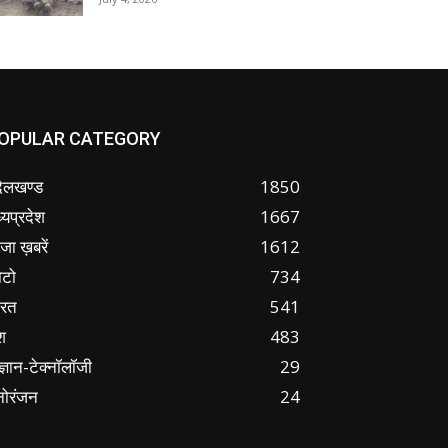
OPULAR CATEGORY
ंदेलखण्ड
1850
्यप्रदेश
1667
जा ख़बरें
1612
ोटो
734
ारत
541
श
483
ज्ञान-टेक्नॉलॉजी
29
नोरंजन
24