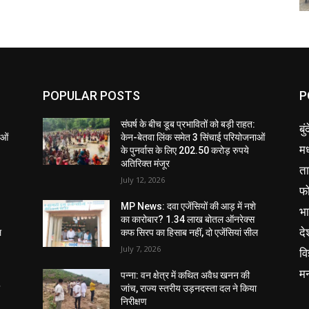
POPULAR POSTS
P
संघर्ष के बीच डूब प्रभावितों को बड़ी राहत:
बु
ाओं
केन-बेतवा लिंक समेत 3 सिंचाई परियोजनाओं
मध
के पुनर्वास के लिए 202.50 करोड़ रुपये
अतिरिक्त मंजूर
ता
July 12, 2026
फ
MP News: दवा एजेंसियों की आड़ में नशे
भ
का कारोबार? 1.34 लाख बोतल ऑनरेक्स
दे
ल
कफ सिरप का हिसाब नहीं, दो एजेंसियां सील
July 7, 2026
वि
म
पन्ना: वन क्षेत्र में कथित अवैध खनन की
ा
जांच, राज्य स्तरीय उड़नदस्ता दल ने किया
निरीक्षण