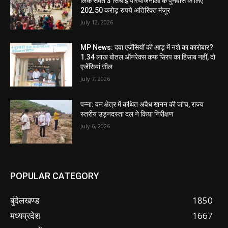
लिंक समेत 3 सिंचाई परियोजनाओं के पुनर्वास के लिए
202.50 करोड़ रुपये अतिरिक्त मंजूर
July 12, 2026
MP News: दवा एजेंसियों की आड़ में नशे का कारोबार?
1.34 लाख बोतल ऑनरेक्स कफ सिरप का हिसाब नहीं, दो
एजेंसियां सील
July 7, 2026
पन्ना: वन क्षेत्र में कथित अवैध खनन की जांच, राज्य
स्तरीय उड़नदस्ता दल ने किया निरीक्षण
July 6, 2026
POPULAR CATEGORY
बुंदेलखण्ड
1850
मध्यप्रदेश
1667