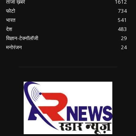
ताजा ख़बरें
1612
फोटो
734
भारत
541
देश
483
विज्ञान-टेक्नॉलॉजी
29
मनोरंजन
24