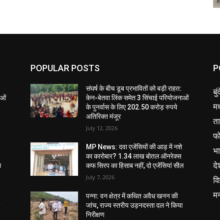
POPULAR POSTS
P
संघर्ष के बीच डूब प्रभावितों को बड़ी राहत:
बु
ाओं
केन-बेतवा लिंक समेत 3 सिंचाई परियोजनाओं
मध
के पुनर्वास के लिए 202.50 करोड़ रुपये
अतिरिक्त मंजूर
ता
July 12, 2026
फ
MP News: दवा एजेंसियों की आड़ में नशे
भ
का कारोबार? 1.34 लाख बोतल ऑनरेक्स
दे
ल
कफ सिरप का हिसाब नहीं, दो एजेंसियां सील
July 7, 2026
वि
म
पन्ना: वन क्षेत्र में कथित अवैध खनन की
ा
जांच, राज्य स्तरीय उड़नदस्ता दल ने किया
निरीक्षण