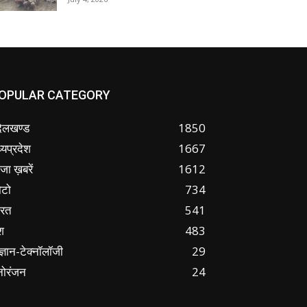
OPULAR CATEGORY
ंदेलखण्ड
1850
्यप्रदेश
1667
जा ख़बरें
1612
ोटो
734
ारत
541
श
483
ज्ञान-टेक्नॉलॉजी
29
नोरंजन
24