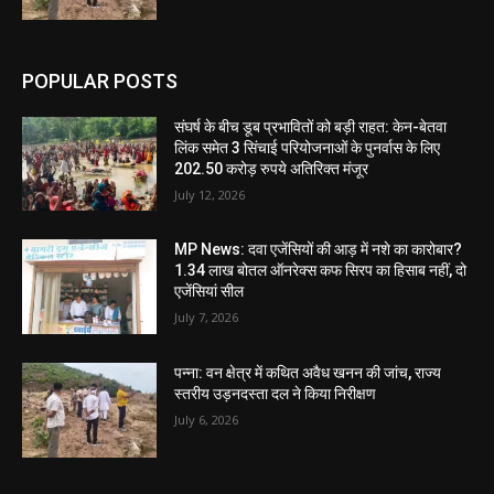
POPULAR POSTS
संघर्ष के बीच डूब प्रभावितों को बड़ी राहत: केन-बेतवा
लिंक समेत 3 सिंचाई परियोजनाओं के पुनर्वास के लिए
202.50 करोड़ रुपये अतिरिक्त मंजूर
July 12, 2026
MP News: दवा एजेंसियों की आड़ में नशे का कारोबार?
1.34 लाख बोतल ऑनरेक्स कफ सिरप का हिसाब नहीं, दो
एजेंसियां सील
July 7, 2026
पन्ना: वन क्षेत्र में कथित अवैध खनन की जांच, राज्य
स्तरीय उड़नदस्ता दल ने किया निरीक्षण
July 6, 2026