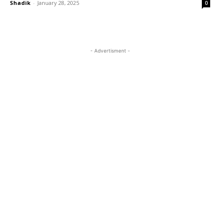
Shadik
-
January 28, 2025
0
- Advertisment -