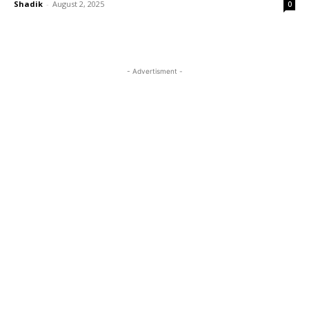
Shadik
-
August 2, 2025
0
- Advertisment -