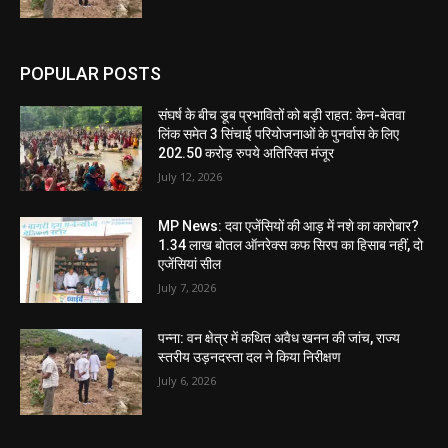
POPULAR POSTS
संघर्ष के बीच डूब प्रभावितों को बड़ी राहत: केन-बेतवा
लिंक समेत 3 सिंचाई परियोजनाओं के पुनर्वास के लिए
202.50 करोड़ रुपये अतिरिक्त मंजूर
July 12, 2026
MP News: दवा एजेंसियों की आड़ में नशे का कारोबार?
1.34 लाख बोतल ऑनरेक्स कफ सिरप का हिसाब नहीं, दो
एजेंसियां सील
July 7, 2026
पन्ना: वन क्षेत्र में कथित अवैध खनन की जांच, राज्य
स्तरीय उड़नदस्ता दल ने किया निरीक्षण
July 6, 2026