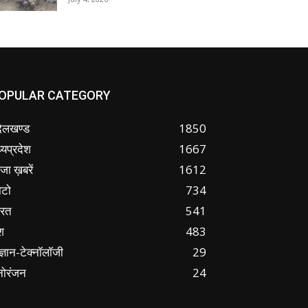
OPULAR CATEGORY
ंदेलखण्ड
1850
्यप्रदेश
1667
जा ख़बरें
1612
ोटो
734
ारत
541
श
483
ज्ञान-टेक्नॉलॉजी
29
नोरंजन
24