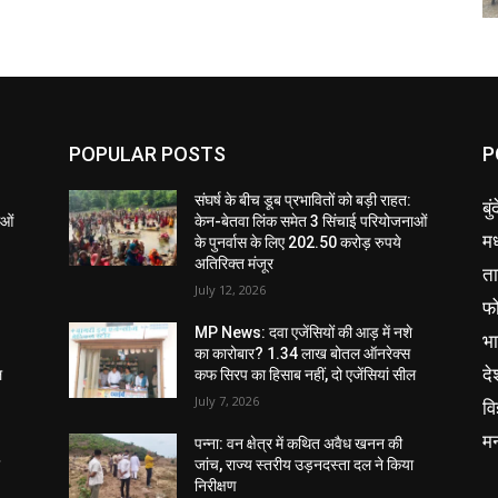
POPULAR POSTS
P
संघर्ष के बीच डूब प्रभावितों को बड़ी राहत:
बु
ाओं
केन-बेतवा लिंक समेत 3 सिंचाई परियोजनाओं
मध
के पुनर्वास के लिए 202.50 करोड़ रुपये
अतिरिक्त मंजूर
ता
July 12, 2026
फ
MP News: दवा एजेंसियों की आड़ में नशे
भ
का कारोबार? 1.34 लाख बोतल ऑनरेक्स
दे
ल
कफ सिरप का हिसाब नहीं, दो एजेंसियां सील
July 7, 2026
वि
म
पन्ना: वन क्षेत्र में कथित अवैध खनन की
ा
जांच, राज्य स्तरीय उड़नदस्ता दल ने किया
निरीक्षण