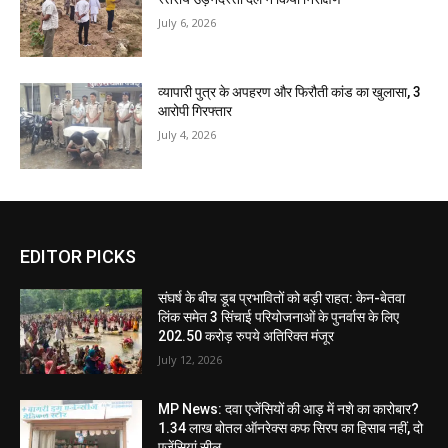
July 6, 2026
व्यापारी पुत्र के अपहरण और फिरौती कांड का खुलासा, 3
आरोपी गिरफ्तार
July 4, 2026
EDITOR PICKS
संघर्ष के बीच डूब प्रभावितों को बड़ी राहत: केन-बेतवा
लिंक समेत 3 सिंचाई परियोजनाओं के पुनर्वास के लिए
202.50 करोड़ रुपये अतिरिक्त मंजूर
July 12, 2026
MP News: दवा एजेंसियों की आड़ में नशे का कारोबार?
1.34 लाख बोतल ऑनरेक्स कफ सिरप का हिसाब नहीं, दो
एजेंसियां सील