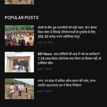
POPULAR POSTS
संघर्ष के बीच डूब प्रभावितों को बड़ी राहत: केन-बेतवा
लिंक समेत 3 सिंचाई परियोजनाओं के पुनर्वास के लिए
202.50 करोड़ रुपये अतिरिक्त मंजूर
July 12, 2026
MP News: दवा एजेंसियों की आड़ में नशे का कारोबार?
1.34 लाख बोतल ऑनरेक्स कफ सिरप का हिसाब नहीं, दो
एजेंसियां सील
July 7, 2026
पन्ना: वन क्षेत्र में कथित अवैध खनन की जांच, राज्य
स्तरीय उड़नदस्ता दल ने किया निरीक्षण
July 6, 2026