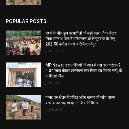
POPULAR POSTS
संघर्ष के बीच डूब प्रभावितों को बड़ी राहत: केन-बेतवा
लिंक समेत 3 सिंचाई परियोजनाओं के पुनर्वास के लिए
202.50 करोड़ रुपये अतिरिक्त मंजूर
July 12, 2026
MP News: दवा एजेंसियों की आड़ में नशे का कारोबार?
1.34 लाख बोतल ऑनरेक्स कफ सिरप का हिसाब नहीं, दो
एजेंसियां सील
July 7, 2026
पन्ना: वन क्षेत्र में कथित अवैध खनन की जांच, राज्य
स्तरीय उड़नदस्ता दल ने किया निरीक्षण
July 6, 2026