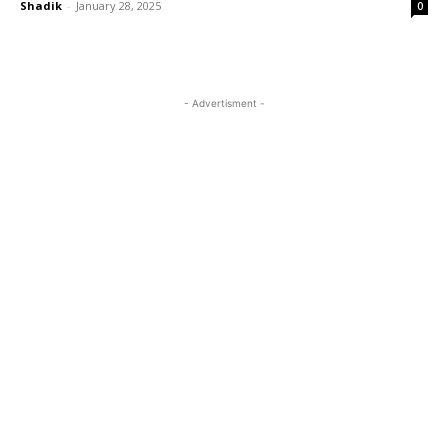
Shadik
-
January 28, 2025
0
- Advertisment -