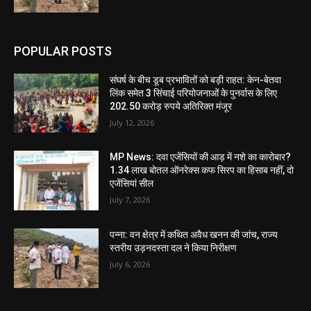
POPULAR POSTS
संघर्ष के बीच डूब प्रभावितों को बड़ी राहत: केन-बेतवा
लिंक समेत 3 सिंचाई परियोजनाओं के पुनर्वास के लिए
202.50 करोड़ रुपये अतिरिक्त मंजूर
July 12, 2026
MP News: दवा एजेंसियों की आड़ में नशे का कारोबार?
1.34 लाख बोतल ऑनरेक्स कफ सिरप का हिसाब नहीं, दो
एजेंसियां सील
July 7, 2026
पन्ना: वन क्षेत्र में कथित अवैध खनन की जांच, राज्य
स्तरीय उड़नदस्ता दल ने किया निरीक्षण
July 6, 2026