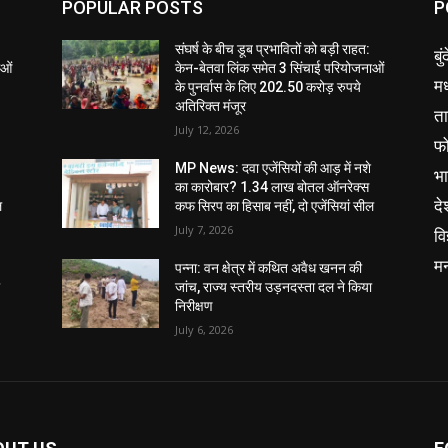
POPULAR POSTS
P
संघर्ष के बीच डूब प्रभावितों को बड़ी राहत:
बु
ाओं
केन-बेतवा लिंक समेत 3 सिंचाई परियोजनाओं
मध
के पुनर्वास के लिए 202.50 करोड़ रुपये
अतिरिक्त मंजूर
ता
July 12, 2026
फ
MP News: दवा एजेंसियों की आड़ में नशे
भ
का कारोबार? 1.34 लाख बोतल ऑनरेक्स
दे
ल
कफ सिरप का हिसाब नहीं, दो एजेंसियां सील
July 7, 2026
वि
म
पन्ना: वन क्षेत्र में कथित अवैध खनन की
ा
जांच, राज्य स्तरीय उड़नदस्ता दल ने किया
निरीक्षण
July 6, 2026