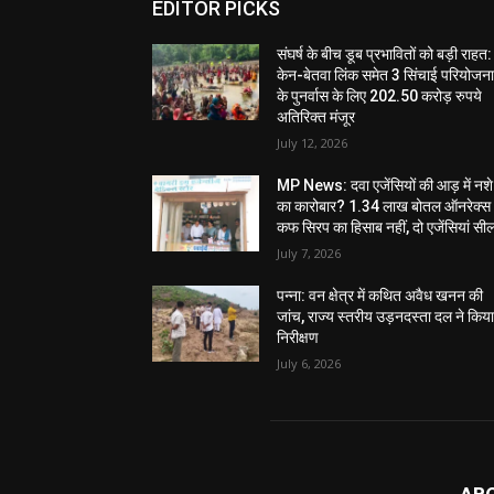
EDITOR PICKS
संघर्ष के बीच डूब प्रभावितों को बड़ी राहत:
केन-बेतवा लिंक समेत 3 सिंचाई परियोजन
के पुनर्वास के लिए 202.50 करोड़ रुपये
अतिरिक्त मंजूर
July 12, 2026
MP News: दवा एजेंसियों की आड़ में नशे
का कारोबार? 1.34 लाख बोतल ऑनरेक्स
कफ सिरप का हिसाब नहीं, दो एजेंसियां सी
July 7, 2026
पन्ना: वन क्षेत्र में कथित अवैध खनन की
जांच, राज्य स्तरीय उड़नदस्ता दल ने किय
निरीक्षण
July 6, 2026