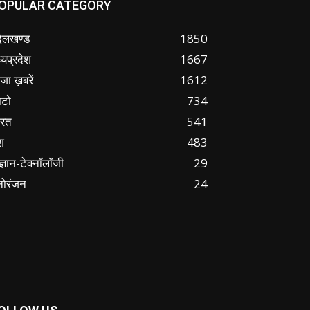
OPULAR CATEGORY
ंदेलखण्ड
1850
्यप्रदेश
1667
जा ख़बरें
1612
ोटो
734
ारत
541
श
483
ज्ञान-टेक्नॉलॉजी
29
नोरंजन
24