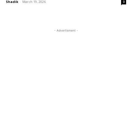
Shadik
-
March 19, 2026
0
- Advertisment -