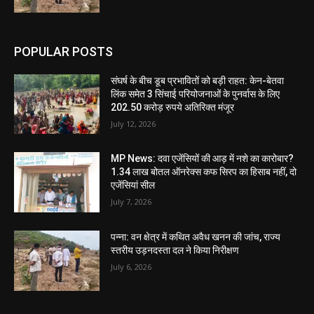
POPULAR POSTS
संघर्ष के बीच डूब प्रभावितों को बड़ी राहत: केन-बेतवा
लिंक समेत 3 सिंचाई परियोजनाओं के पुनर्वास के लिए
202.50 करोड़ रुपये अतिरिक्त मंजूर
July 12, 2026
MP News: दवा एजेंसियों की आड़ में नशे का कारोबार?
1.34 लाख बोतल ऑनरेक्स कफ सिरप का हिसाब नहीं, दो
एजेंसियां सील
July 7, 2026
पन्ना: वन क्षेत्र में कथित अवैध खनन की जांच, राज्य
स्तरीय उड़नदस्ता दल ने किया निरीक्षण
July 6, 2026