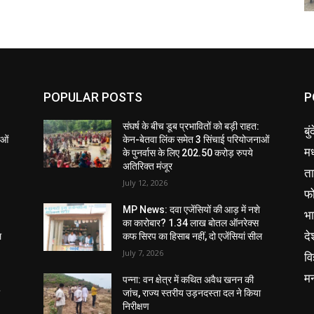
POPULAR POSTS
P
संघर्ष के बीच डूब प्रभावितों को बड़ी राहत:
बु
ाओं
केन-बेतवा लिंक समेत 3 सिंचाई परियोजनाओं
मध
के पुनर्वास के लिए 202.50 करोड़ रुपये
अतिरिक्त मंजूर
ता
July 12, 2026
फ
MP News: दवा एजेंसियों की आड़ में नशे
भ
का कारोबार? 1.34 लाख बोतल ऑनरेक्स
दे
ल
कफ सिरप का हिसाब नहीं, दो एजेंसियां सील
July 7, 2026
वि
म
पन्ना: वन क्षेत्र में कथित अवैध खनन की
ा
जांच, राज्य स्तरीय उड़नदस्ता दल ने किया
निरीक्षण