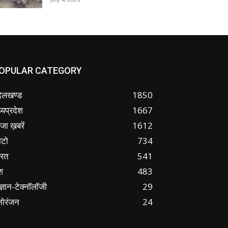
OPULAR CATEGORY
ंदेलखण्ड
1850
्यप्रदेश
1667
जा ख़बरें
1612
ोटो
734
ारत
541
श
483
ज्ञान-टेक्नॉलॉजी
29
नोरंजन
24