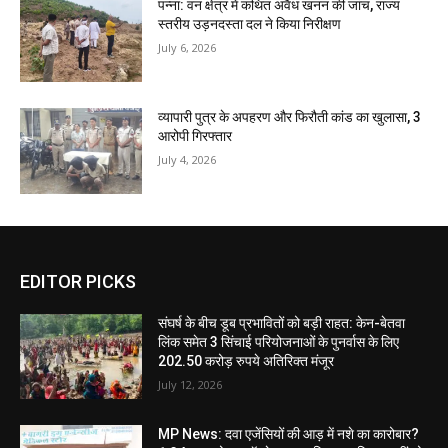
पन्ना: वन क्षेत्र में कथित अवैध खनन की जांच, राज्य
स्तरीय उड़नदस्ता दल ने किया निरीक्षण
July 6, 2026
व्यापारी पुत्र के अपहरण और फिरौती कांड का खुलासा, 3
आरोपी गिरफ्तार
July 4, 2026
EDITOR PICKS
संघर्ष के बीच डूब प्रभावितों को बड़ी राहत: केन-बेतवा
लिंक समेत 3 सिंचाई परियोजनाओं के पुनर्वास के लिए
202.50 करोड़ रुपये अतिरिक्त मंजूर
July 12, 2026
MP News: दवा एजेंसियों की आड़ में नशे का कारोबार?