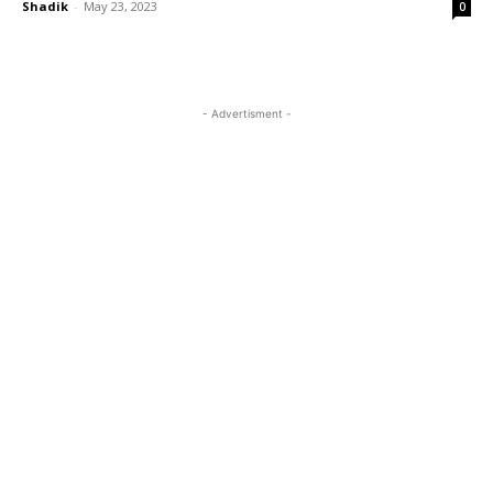
Shadik
-
May 23, 2023
0
- Advertisment -