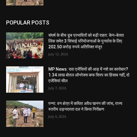
POPULAR POSTS
संघर्ष के बीच डूब प्रभावितों को बड़ी राहत: केन-बेतवा
लिंक समेत 3 सिंचाई परियोजनाओं के पुनर्वास के लिए
202.50 करोड़ रुपये अतिरिक्त मंजूर
July 12, 2026
MP News: दवा एजेंसियों की आड़ में नशे का कारोबार?
1.34 लाख बोतल ऑनरेक्स कफ सिरप का हिसाब नहीं, दो
एजेंसियां सील
July 7, 2026
पन्ना: वन क्षेत्र में कथित अवैध खनन की जांच, राज्य
स्तरीय उड़नदस्ता दल ने किया निरीक्षण
July 6, 2026