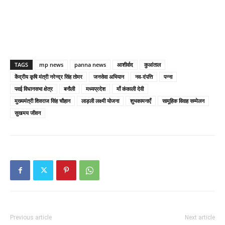
TAGS
mp news
panna news
आशीर्वाद
कुआंताल
केंद्रीय कृषि मंत्री नरेन्द्र सिंह तोमर
जनसेवा अभियान
नव-दंपत्ति
पन्ना
पवई विधानसभा क्षेत्र
बनौली
मध्यप्रदेश
माँ कंकाली देवी
मुख्यमंत्री शिवराज सिंह चौहान
लाड़ली लक्ष्मी योजना
शुभकामनाएँ
सामूहिक विवाह सम्मेलन
सुखमय जीवन
Previous article
Next article