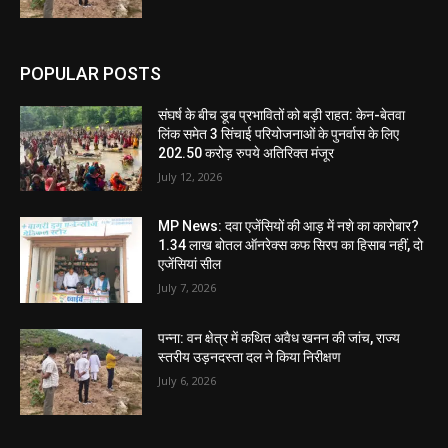
POPULAR POSTS
संघर्ष के बीच डूब प्रभावितों को बड़ी राहत: केन-बेतवा
लिंक समेत 3 सिंचाई परियोजनाओं के पुनर्वास के लिए
202.50 करोड़ रुपये अतिरिक्त मंजूर
July 12, 2026
MP News: दवा एजेंसियों की आड़ में नशे का कारोबार?
1.34 लाख बोतल ऑनरेक्स कफ सिरप का हिसाब नहीं, दो
एजेंसियां सील
July 7, 2026
पन्ना: वन क्षेत्र में कथित अवैध खनन की जांच, राज्य
स्तरीय उड़नदस्ता दल ने किया निरीक्षण
July 6, 2026