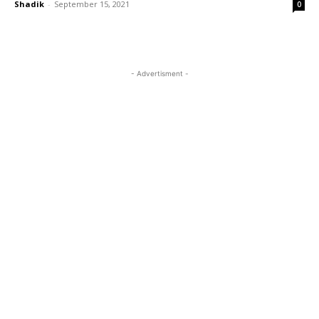
Shadik
-
September 15, 2021
0
- Advertisment -