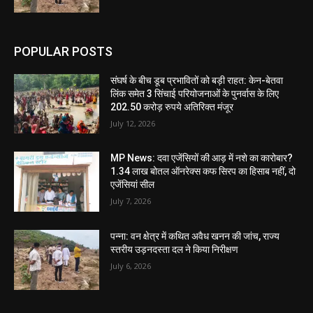
POPULAR POSTS
संघर्ष के बीच डूब प्रभावितों को बड़ी राहत: केन-बेतवा
लिंक समेत 3 सिंचाई परियोजनाओं के पुनर्वास के लिए
202.50 करोड़ रुपये अतिरिक्त मंजूर
July 12, 2026
MP News: दवा एजेंसियों की आड़ में नशे का कारोबार?
1.34 लाख बोतल ऑनरेक्स कफ सिरप का हिसाब नहीं, दो
एजेंसियां सील
July 7, 2026
पन्ना: वन क्षेत्र में कथित अवैध खनन की जांच, राज्य
स्तरीय उड़नदस्ता दल ने किया निरीक्षण
July 6, 2026