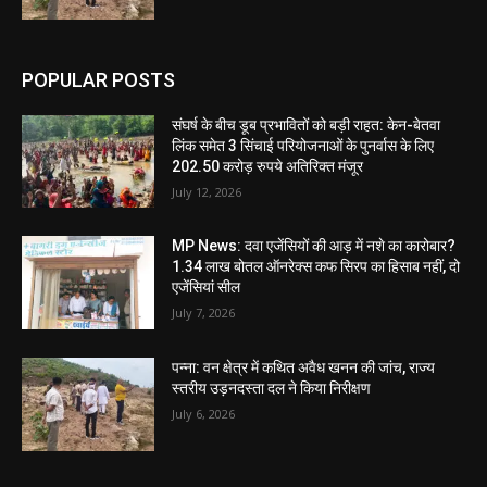
POPULAR POSTS
संघर्ष के बीच डूब प्रभावितों को बड़ी राहत: केन-बेतवा
लिंक समेत 3 सिंचाई परियोजनाओं के पुनर्वास के लिए
202.50 करोड़ रुपये अतिरिक्त मंजूर
July 12, 2026
MP News: दवा एजेंसियों की आड़ में नशे का कारोबार?
1.34 लाख बोतल ऑनरेक्स कफ सिरप का हिसाब नहीं, दो
एजेंसियां सील
July 7, 2026
पन्ना: वन क्षेत्र में कथित अवैध खनन की जांच, राज्य
स्तरीय उड़नदस्ता दल ने किया निरीक्षण
July 6, 2026