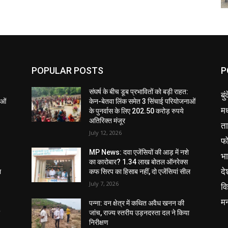
POPULAR POSTS
P
संघर्ष के बीच डूब प्रभावितों को बड़ी राहत:
बु
ाओं
केन-बेतवा लिंक समेत 3 सिंचाई परियोजनाओं
मध
के पुनर्वास के लिए 202.50 करोड़ रुपये
अतिरिक्त मंजूर
ता
July 12, 2026
फ
MP News: दवा एजेंसियों की आड़ में नशे
भ
का कारोबार? 1.34 लाख बोतल ऑनरेक्स
दे
ल
कफ सिरप का हिसाब नहीं, दो एजेंसियां सील
July 7, 2026
वि
म
पन्ना: वन क्षेत्र में कथित अवैध खनन की
ा
जांच, राज्य स्तरीय उड़नदस्ता दल ने किया
निरीक्षण