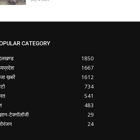
OPULAR CATEGORY
ंदेलखण्ड
1850
्यप्रदेश
1667
जा ख़बरें
1612
ोटो
734
ारत
541
श
483
ज्ञान-टेक्नॉलॉजी
29
नोरंजन
24