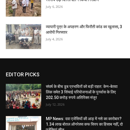
July 6, 2026
व्यापारी पुत्र के अपहरण और फिरौती कांड का खुलासा, 3
आरोपी गिरफ्तार
July 4, 2026
EDITOR PICKS
संघर्ष के बीच डूब प्रभावितों को बड़ी राहत: केन-बेतवा
लिंक समेत 3 सिंचाई परियोजनाओं के पुनर्वास के लिए
202.50 करोड़ रुपये अतिरिक्त मंजूर
July 12, 2026
MP News: दवा एजेंसियों की आड़ में नशे का कारोबार?
1.34 लाख बोतल ऑनरेक्स कफ सिरप का हिसाब नहीं, दो
एजेंसियां सील