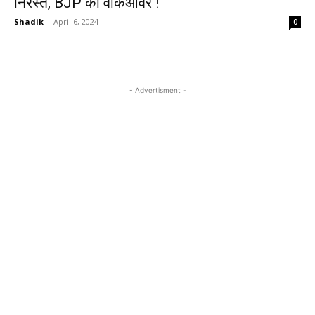
निरस्त, BJP को वॉकओवर !
Shadik
-
April 6, 2024
0
- Advertisment -