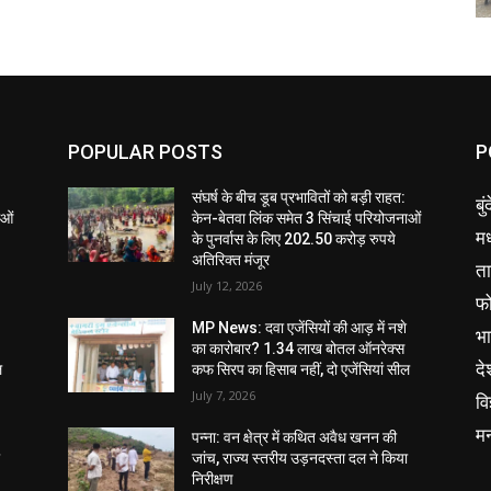
POPULAR POSTS
P
संघर्ष के बीच डूब प्रभावितों को बड़ी राहत:
बु
ाओं
केन-बेतवा लिंक समेत 3 सिंचाई परियोजनाओं
मध
के पुनर्वास के लिए 202.50 करोड़ रुपये
अतिरिक्त मंजूर
ता
July 12, 2026
फ
MP News: दवा एजेंसियों की आड़ में नशे
भ
का कारोबार? 1.34 लाख बोतल ऑनरेक्स
दे
ल
कफ सिरप का हिसाब नहीं, दो एजेंसियां सील
July 7, 2026
वि
म
पन्ना: वन क्षेत्र में कथित अवैध खनन की
ा
जांच, राज्य स्तरीय उड़नदस्ता दल ने किया
निरीक्षण