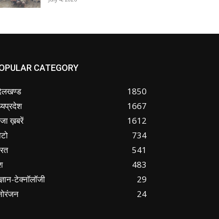
OPULAR CATEGORY
ंदेलखण्ड
1850
्यप्रदेश
1667
जा ख़बरें
1612
ोटो
734
ारत
541
श
483
ज्ञान-टेक्नॉलॉजी
29
नोरंजन
24