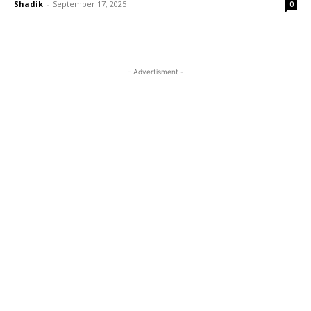
Shadik
-
September 17, 2025
0
- Advertisment -