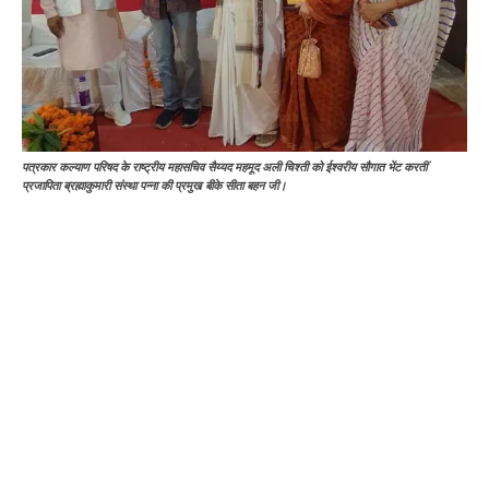
पत्रकार कल्याण परिषद के राष्ट्रीय महासचिव सैय्यद महमूद अली चिश्ती को ईश्वरीय सौगात भेंट करतीं
प्रजापिता ब्रह्माकुमारी संस्था पन्ना की प्रमुख बीके सीता बहन जी।