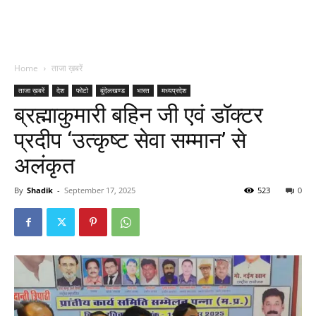
Home
ताजा ख़बरें
ताजा ख़बरें
देश
फोटो
बुंदेलखण्ड
भारत
मध्यप्रदेश
ब्रह्माकुमारी बहिन जी एवं डॉक्टर
प्रदीप ‘उत्कृष्ट सेवा सम्मान’ से
अलंकृत
By
Shadik
-
September 17, 2025
523
0