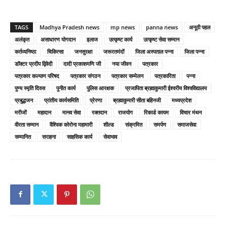
TAGS
Madhya Pradesh news
mp news
panna news
अनूठी पहल
अलंकृत
असाधारण योगदान
इलाज
उत्कृष्ट कार्य
उत्कृष्ट सेवा सम्मान
कर्तव्यनिष्ठा
चिकित्सा
जनसुरक्षा
जरूरतमंदों
जिला अस्पताल पन्ना
जिला पन्ना
डॉक्टर प्रदीप द्विवेदी
दादी प्रकाशमणि जी
नया जीवन
पत्रकार
पत्रकार कल्याण परिषद
पत्रकार संगठन
पत्रकार सम्मेलन
पत्रकारिता
पन्ना
पुण्य स्मृति दिवस
पुनीत कार्य
पुलिस आरक्षक
प्रजापिता ब्रह्माकुमारी ईश्वरीय विश्वविद्यालय
प्रबुद्धजन
प्रांतीय कार्यसमिति
प्रेरणा
ब्रह्माकुमारी सीता बहिनजी
मध्यप्रदेश
मरीजों
महादान
मानव सेवा
रक्तदान
राजयोग
रिकार्ड कायम
विचार मंथन
वीरता सम्मान
वैश्विक कोरोना महामारी
शील्ड
संक्रमित
समर्पण
समाजसेवा
सम्मानित
सराहना
साहसिक कार्य
सेवाभाव