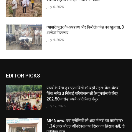
July 6, 2026
व्यापारी पुत्र के अपहरण और फिरौती कांड का खुलासा, 3
आरोपी गिरफ्तार
July 4, 2026
EDITOR PICKS
संघर्ष के बीच डूब प्रभावितों को बड़ी राहत: केन-बेतवा
लिंक समेत 3 सिंचाई परियोजनाओं के पुनर्वास के लिए
202.50 करोड़ रुपये अतिरिक्त मंजूर
July 12, 2026
MP News: दवा एजेंसियों की आड़ में नशे का कारोबार?
1.34 लाख बोतल ऑनरेक्स कफ सिरप का हिसाब नहीं, दो
एजेंसियां सील