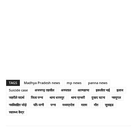
TAGS
Madhya Pradesh news
mp news
panna news
Suicide case
अजयगढ़ तहसील
अस्पताल
आत्महत्या
इकलौता भाई
इलाज
जहरीले पदार्थ
जिला पन्ना
थाना धरमपुर
थाना प्रभारी
दुखद घटना
नवयुगल
नवविवाहित जोड़े
पति-पत्नी
पन्ना
मध्यप्रदेश
मातम
मौत
सुसाइड
स्वास्थ्य केंद्र