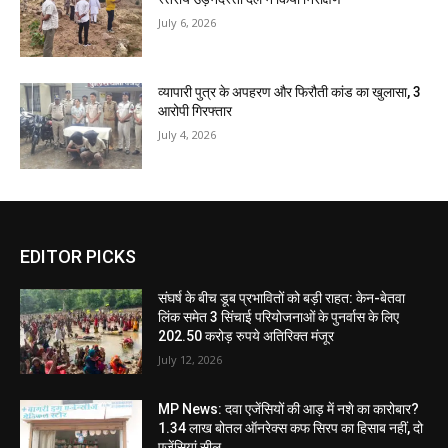
July 6, 2026
व्यापारी पुत्र के अपहरण और फिरौती कांड का खुलासा, 3
आरोपी गिरफ्तार
July 4, 2026
EDITOR PICKS
संघर्ष के बीच डूब प्रभावितों को बड़ी राहत: केन-बेतवा
लिंक समेत 3 सिंचाई परियोजनाओं के पुनर्वास के लिए
202.50 करोड़ रुपये अतिरिक्त मंजूर
July 12, 2026
MP News: दवा एजेंसियों की आड़ में नशे का कारोबार?
1.34 लाख बोतल ऑनरेक्स कफ सिरप का हिसाब नहीं, दो
एजेंसियां सील