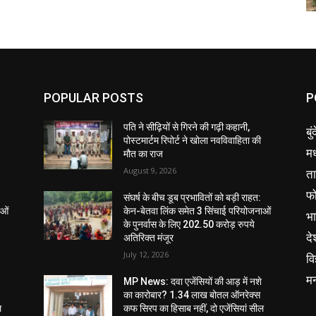
POPULAR POSTS
P
पति ने सीढ़ियों से गिरने की गढ़ी कहानी,
बु
पोस्टमार्टम रिपोर्ट ने खोला नवविवाहिता की
मध
मौत का राज
August 9, 2026
ता
फ
संघर्ष के बीच डूब प्रभावितों को बड़ी राहत:
ाओं
केन-बेतवा लिंक समेत 3 सिंचाई परियोजनाओं
भ
के पुनर्वास के लिए 202.50 करोड़ रुपये
दे
अतिरिक्त मंजूर
July 12, 2026
वि
म
MP News: दवा एजेंसियों की आड़ में नशे
का कारोबार? 1.34 लाख बोतल ऑनरेक्स
ल
कफ सिरप का हिसाब नहीं, दो एजेंसियां सील