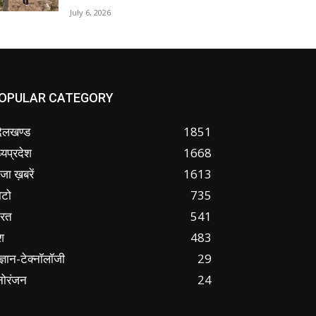
July 6, 2026
OPULAR CATEGORY
ंदेलखण्ड
1851
्यप्रदेश
1668
जा ख़बरें
1613
ोटो
735
ारत
541
श
483
ज्ञान-टेक्नॉलॉजी
29
नोरंजन
24