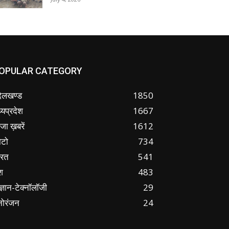
OPULAR CATEGORY
ंदेलखण्ड
1850
्यप्रदेश
1667
जा ख़बरें
1612
ोटो
734
ारत
541
श
483
ज्ञान-टेक्नॉलॉजी
29
नोरंजन
24