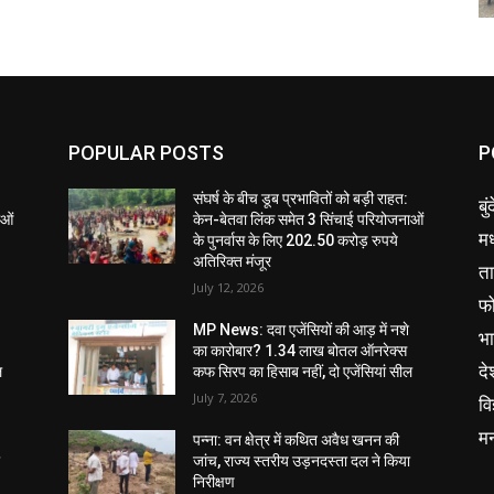
POPULAR POSTS
P
संघर्ष के बीच डूब प्रभावितों को बड़ी राहत:
बु
ाओं
केन-बेतवा लिंक समेत 3 सिंचाई परियोजनाओं
मध
के पुनर्वास के लिए 202.50 करोड़ रुपये
अतिरिक्त मंजूर
ता
July 12, 2026
फ
MP News: दवा एजेंसियों की आड़ में नशे
भ
का कारोबार? 1.34 लाख बोतल ऑनरेक्स
दे
ल
कफ सिरप का हिसाब नहीं, दो एजेंसियां सील
July 7, 2026
वि
म
पन्ना: वन क्षेत्र में कथित अवैध खनन की
ा
जांच, राज्य स्तरीय उड़नदस्ता दल ने किया
निरीक्षण