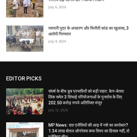
July 6, 2026
व्यापारी पुत्र के अपहरण और फिरौती कांड का खुलासा, 3
आरोपी गिरफ्तार
July 4, 2026
EDITOR PICKS
संघर्ष के बीच डूब प्रभावितों को बड़ी राहत: केन-बेतवा
लिंक समेत 3 सिंचाई परियोजनाओं के पुनर्वास के लिए
202.50 करोड़ रुपये अतिरिक्त मंजूर
July 12, 2026
MP News: दवा एजेंसियों की आड़ में नशे का कारोबार?
1.34 लाख बोतल ऑनरेक्स कफ सिरप का हिसाब नहीं, दो
एजेंसियां सील