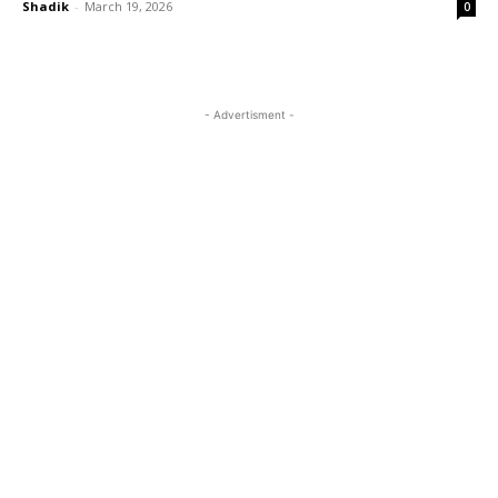
Shadik
-
March 19, 2026
0
- Advertisment -