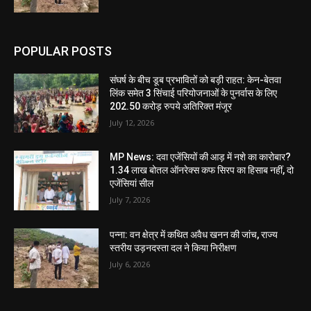
POPULAR POSTS
संघर्ष के बीच डूब प्रभावितों को बड़ी राहत: केन-बेतवा
लिंक समेत 3 सिंचाई परियोजनाओं के पुनर्वास के लिए
202.50 करोड़ रुपये अतिरिक्त मंजूर
July 12, 2026
MP News: दवा एजेंसियों की आड़ में नशे का कारोबार?
1.34 लाख बोतल ऑनरेक्स कफ सिरप का हिसाब नहीं, दो
एजेंसियां सील
July 7, 2026
पन्ना: वन क्षेत्र में कथित अवैध खनन की जांच, राज्य
स्तरीय उड़नदस्ता दल ने किया निरीक्षण
July 6, 2026