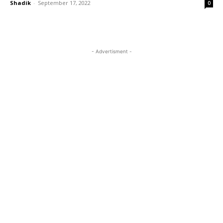
Shadik
-
September 17, 2022
0
- Advertisment -