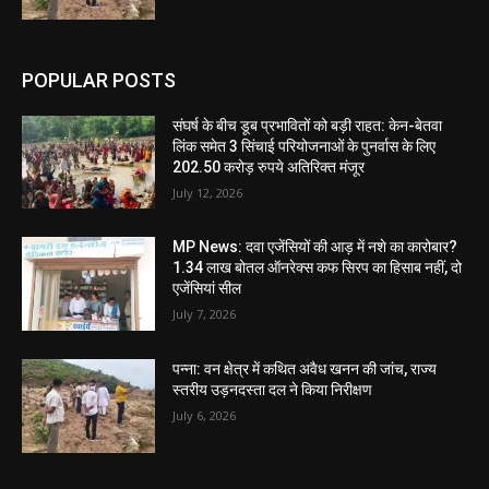
POPULAR POSTS
संघर्ष के बीच डूब प्रभावितों को बड़ी राहत: केन-बेतवा
लिंक समेत 3 सिंचाई परियोजनाओं के पुनर्वास के लिए
202.50 करोड़ रुपये अतिरिक्त मंजूर
July 12, 2026
MP News: दवा एजेंसियों की आड़ में नशे का कारोबार?
1.34 लाख बोतल ऑनरेक्स कफ सिरप का हिसाब नहीं, दो
एजेंसियां सील
July 7, 2026
पन्ना: वन क्षेत्र में कथित अवैध खनन की जांच, राज्य
स्तरीय उड़नदस्ता दल ने किया निरीक्षण
July 6, 2026