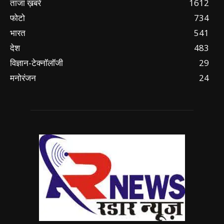
ताजा ख़बरें
1612
फोटो
734
भारत
541
देश
483
विज्ञान-टेक्नॉलॉजी
29
मनोरंजन
24