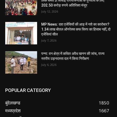
लिंक समेत 3 सिंचाई परियोजनाओं के पुनर्वास के लिए
202.50 करोड़ रुपये अतिरिक्त मंजूर
July 12, 2026
MP News: दवा एजेंसियों की आड़ में नशे का कारोबार?
1.34 लाख बोतल ऑनरेक्स कफ सिरप का हिसाब नहीं, दो
एजेंसियां सील
July 7, 2026
पन्ना: वन क्षेत्र में कथित अवैध खनन की जांच, राज्य
स्तरीय उड़नदस्ता दल ने किया निरीक्षण
July 6, 2026
POPULAR CATEGORY
बुंदेलखण्ड
1850
मध्यप्रदेश
1667