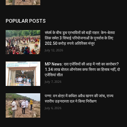
POPULAR POSTS
संघर्ष के बीच डूब प्रभावितों को बड़ी राहत: केन-बेतवा
लिंक समेत 3 सिंचाई परियोजनाओं के पुनर्वास के लिए
202.50 करोड़ रुपये अतिरिक्त मंजूर
July 12, 2026
MP News: दवा एजेंसियों की आड़ में नशे का कारोबार?
1.34 लाख बोतल ऑनरेक्स कफ सिरप का हिसाब नहीं, दो
एजेंसियां सील
July 7, 2026
पन्ना: वन क्षेत्र में कथित अवैध खनन की जांच, राज्य
स्तरीय उड़नदस्ता दल ने किया निरीक्षण
July 6, 2026