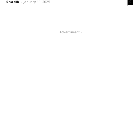
Shadik
-
January 11, 2025
0
- Advertisment -