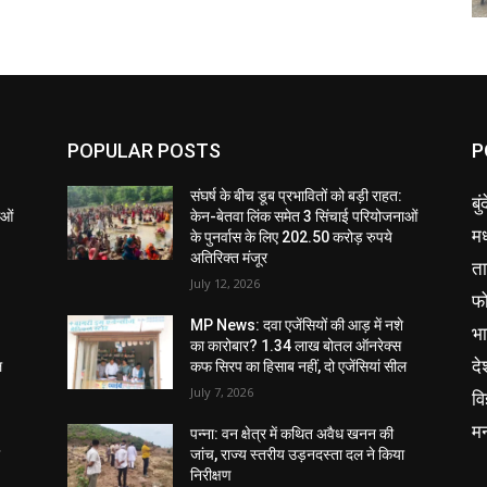
POPULAR POSTS
P
संघर्ष के बीच डूब प्रभावितों को बड़ी राहत:
बु
ाओं
केन-बेतवा लिंक समेत 3 सिंचाई परियोजनाओं
मध
के पुनर्वास के लिए 202.50 करोड़ रुपये
अतिरिक्त मंजूर
ता
July 12, 2026
फ
MP News: दवा एजेंसियों की आड़ में नशे
भ
का कारोबार? 1.34 लाख बोतल ऑनरेक्स
दे
ल
कफ सिरप का हिसाब नहीं, दो एजेंसियां सील
July 7, 2026
वि
म
पन्ना: वन क्षेत्र में कथित अवैध खनन की
ा
जांच, राज्य स्तरीय उड़नदस्ता दल ने किया
निरीक्षण