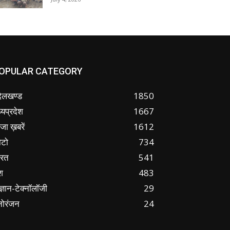
OPULAR CATEGORY
ंदेलखण्ड
1850
्यप्रदेश
1667
जा ख़बरें
1612
ोटो
734
ारत
541
श
483
ज्ञान-टेक्नॉलॉजी
29
नोरंजन
24