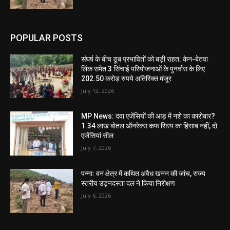
POPULAR POSTS
संघर्ष के बीच डूब प्रभावितों को बड़ी राहत: केन-बेतवा
लिंक समेत 3 सिंचाई परियोजनाओं के पुनर्वास के लिए
202.50 करोड़ रुपये अतिरिक्त मंजूर
July 12, 2026
MP News: दवा एजेंसियों की आड़ में नशे का कारोबार?
1.34 लाख बोतल ऑनरेक्स कफ सिरप का हिसाब नहीं, दो
एजेंसियां सील
July 7, 2026
पन्ना: वन क्षेत्र में कथित अवैध खनन की जांच, राज्य
स्तरीय उड़नदस्ता दल ने किया निरीक्षण
July 6, 2026