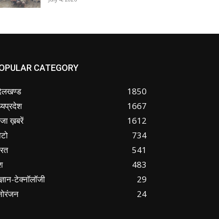
OPULAR CATEGORY
ंदेलखण्ड
1850
्यप्रदेश
1667
जा ख़बरें
1612
ोटो
734
ारत
541
श
483
ज्ञान-टेक्नॉलॉजी
29
नोरंजन
24