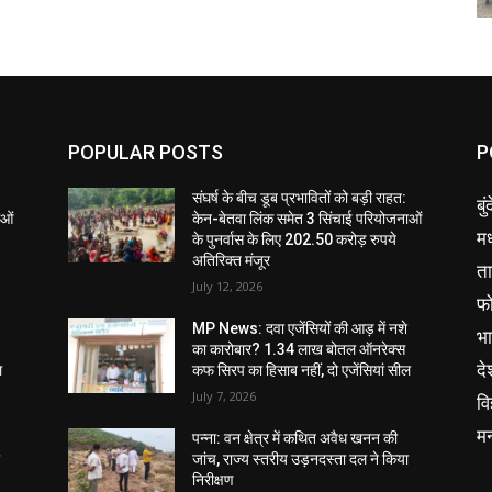
POPULAR POSTS
P
संघर्ष के बीच डूब प्रभावितों को बड़ी राहत:
बु
ाओं
केन-बेतवा लिंक समेत 3 सिंचाई परियोजनाओं
मध
के पुनर्वास के लिए 202.50 करोड़ रुपये
अतिरिक्त मंजूर
ता
July 12, 2026
फ
MP News: दवा एजेंसियों की आड़ में नशे
भ
का कारोबार? 1.34 लाख बोतल ऑनरेक्स
दे
ल
कफ सिरप का हिसाब नहीं, दो एजेंसियां सील
July 7, 2026
वि
म
पन्ना: वन क्षेत्र में कथित अवैध खनन की
ा
जांच, राज्य स्तरीय उड़नदस्ता दल ने किया
निरीक्षण