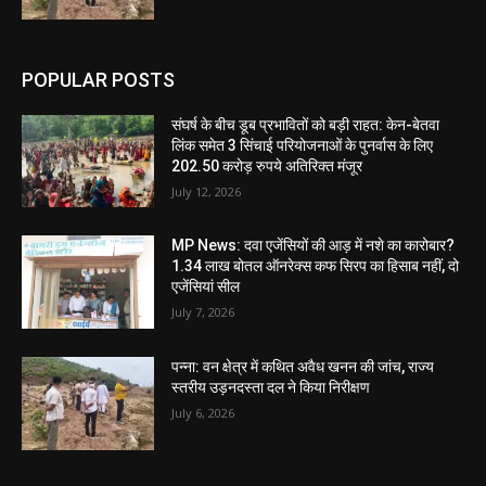
POPULAR POSTS
संघर्ष के बीच डूब प्रभावितों को बड़ी राहत: केन-बेतवा
लिंक समेत 3 सिंचाई परियोजनाओं के पुनर्वास के लिए
202.50 करोड़ रुपये अतिरिक्त मंजूर
July 12, 2026
MP News: दवा एजेंसियों की आड़ में नशे का कारोबार?
1.34 लाख बोतल ऑनरेक्स कफ सिरप का हिसाब नहीं, दो
एजेंसियां सील
July 7, 2026
पन्ना: वन क्षेत्र में कथित अवैध खनन की जांच, राज्य
स्तरीय उड़नदस्ता दल ने किया निरीक्षण
July 6, 2026