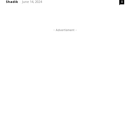
Shadik
-
June 14, 2024
0
- Advertisment -