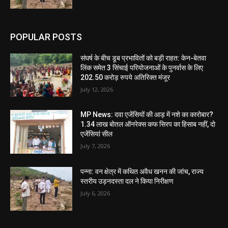
POPULAR POSTS
संघर्ष के बीच डूब प्रभावितों को बड़ी राहत: केन-बेतवा
लिंक समेत 3 सिंचाई परियोजनाओं के पुनर्वास के लिए
202.50 करोड़ रुपये अतिरिक्त मंजूर
July 12, 2026
MP News: दवा एजेंसियों की आड़ में नशे का कारोबार?
1.34 लाख बोतल ऑनरेक्स कफ सिरप का हिसाब नहीं, दो
एजेंसियां सील
July 7, 2026
पन्ना: वन क्षेत्र में कथित अवैध खनन की जांच, राज्य
स्तरीय उड़नदस्ता दल ने किया निरीक्षण
July 6, 2026