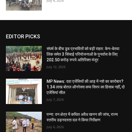
July 4, 2026
EDITOR PICKS
संघर्ष के बीच डूब प्रभावितों को बड़ी राहत: केन-बेतवा
लिंक समेत 3 सिंचाई परियोजनाओं के पुनर्वास के लिए
202.50 करोड़ रुपये अतिरिक्त मंजूर
July 12, 2026
MP News: दवा एजेंसियों की आड़ में नशे का कारोबार?
1.34 लाख बोतल ऑनरेक्स कफ सिरप का हिसाब नहीं, दो
एजेंसियां सील
July 7, 2026
पन्ना: वन क्षेत्र में कथित अवैध खनन की जांच, राज्य
स्तरीय उड़नदस्ता दल ने किया निरीक्षण
July 6, 2026