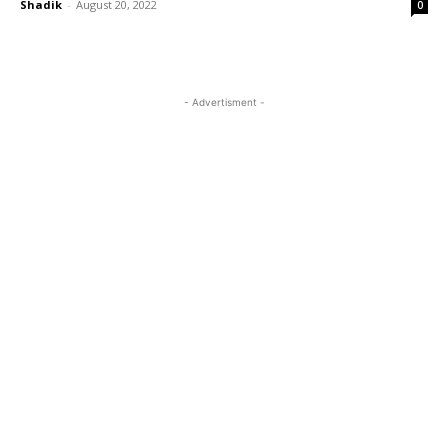
Shadik
-
August 20, 2022
0
- Advertisment -