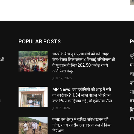
POPULAR POSTS
P
संघर्ष के बीच डूब प्रभावितों को बड़ी राहत:
बु
ाओं
केन-बेतवा लिंक समेत 3 सिंचाई परियोजनाओं
मध
के पुनर्वास के लिए 202.50 करोड़ रुपये
अतिरिक्त मंजूर
ता
July 12, 2026
फ
MP News: दवा एजेंसियों की आड़ में नशे
भ
का कारोबार? 1.34 लाख बोतल ऑनरेक्स
दे
ल
कफ सिरप का हिसाब नहीं, दो एजेंसियां सील
July 7, 2026
वि
म
पन्ना: वन क्षेत्र में कथित अवैध खनन की
ा
जांच, राज्य स्तरीय उड़नदस्ता दल ने किया
निरीक्षण