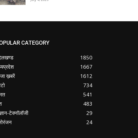
OPULAR CATEGORY
ंदेलखण्ड
1850
्यप्रदेश
1667
जा ख़बरें
1612
ोटो
734
ारत
541
श
483
ज्ञान-टेक्नॉलॉजी
29
नोरंजन
24