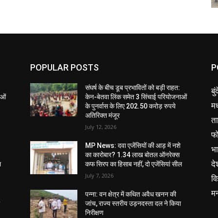
POPULAR POSTS
P
संघर्ष के बीच डूब प्रभावितों को बड़ी राहत:
बु
ाओं
केन-बेतवा लिंक समेत 3 सिंचाई परियोजनाओं
मध
के पुनर्वास के लिए 202.50 करोड़ रुपये
अतिरिक्त मंजूर
ता
July 12, 2026
फ
MP News: दवा एजेंसियों की आड़ में नशे
भ
का कारोबार? 1.34 लाख बोतल ऑनरेक्स
दे
ल
कफ सिरप का हिसाब नहीं, दो एजेंसियां सील
July 7, 2026
वि
म
पन्ना: वन क्षेत्र में कथित अवैध खनन की
ा
जांच, राज्य स्तरीय उड़नदस्ता दल ने किया
निरीक्षण