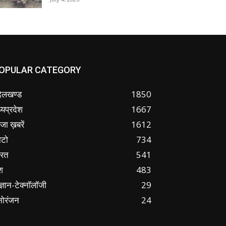
OPULAR CATEGORY
ंदेलखण्ड
1850
्यप्रदेश
1667
जा ख़बरें
1612
ोटो
734
ारत
541
श
483
ज्ञान-टेक्नॉलॉजी
29
नोरंजन
24