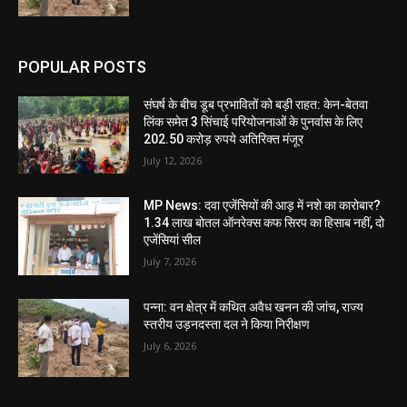
POPULAR POSTS
संघर्ष के बीच डूब प्रभावितों को बड़ी राहत: केन-बेतवा
लिंक समेत 3 सिंचाई परियोजनाओं के पुनर्वास के लिए
202.50 करोड़ रुपये अतिरिक्त मंजूर
July 12, 2026
MP News: दवा एजेंसियों की आड़ में नशे का कारोबार?
1.34 लाख बोतल ऑनरेक्स कफ सिरप का हिसाब नहीं, दो
एजेंसियां सील
July 7, 2026
पन्ना: वन क्षेत्र में कथित अवैध खनन की जांच, राज्य
स्तरीय उड़नदस्ता दल ने किया निरीक्षण
July 6, 2026