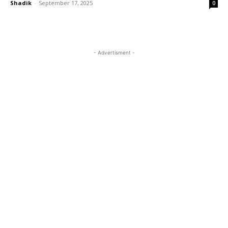
Shadik
-
September 17, 2025
0
- Advertisment -