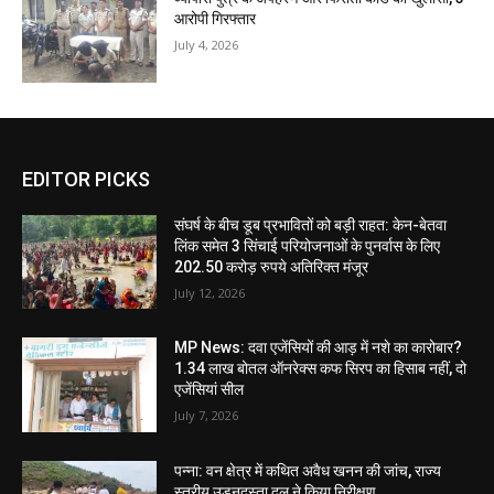
आरोपी गिरफ्तार
July 4, 2026
EDITOR PICKS
संघर्ष के बीच डूब प्रभावितों को बड़ी राहत: केन-बेतवा
लिंक समेत 3 सिंचाई परियोजनाओं के पुनर्वास के लिए
202.50 करोड़ रुपये अतिरिक्त मंजूर
July 12, 2026
MP News: दवा एजेंसियों की आड़ में नशे का कारोबार?
1.34 लाख बोतल ऑनरेक्स कफ सिरप का हिसाब नहीं, दो
एजेंसियां सील
July 7, 2026
पन्ना: वन क्षेत्र में कथित अवैध खनन की जांच, राज्य
स्तरीय उड़नदस्ता दल ने किया निरीक्षण