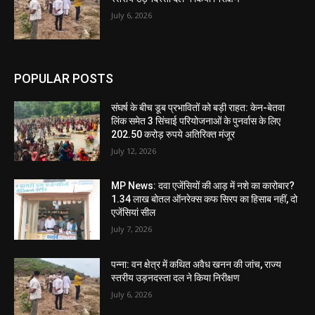
July 6, 2026
POPULAR POSTS
संघर्ष के बीच डूब प्रभावितों को बड़ी राहत: केन-बेतवा
लिंक समेत 3 सिंचाई परियोजनाओं के पुनर्वास के लिए
202.50 करोड़ रुपये अतिरिक्त मंजूर
July 12, 2026
MP News: दवा एजेंसियों की आड़ में नशे का कारोबार?
1.34 लाख बोतल ऑनरेक्स कफ सिरप का हिसाब नहीं, दो
एजेंसियां सील
July 7, 2026
पन्ना: वन क्षेत्र में कथित अवैध खनन की जांच, राज्य
स्तरीय उड़नदस्ता दल ने किया निरीक्षण
July 6, 2026