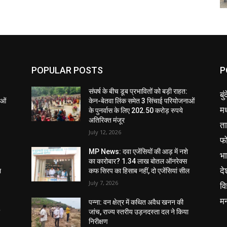
POPULAR POSTS
P
संघर्ष के बीच डूब प्रभावितों को बड़ी राहत:
बु
ाओं
केन-बेतवा लिंक समेत 3 सिंचाई परियोजनाओं
मध
के पुनर्वास के लिए 202.50 करोड़ रुपये
अतिरिक्त मंजूर
ता
July 12, 2026
फ
MP News: दवा एजेंसियों की आड़ में नशे
भ
का कारोबार? 1.34 लाख बोतल ऑनरेक्स
दे
ल
कफ सिरप का हिसाब नहीं, दो एजेंसियां सील
July 7, 2026
वि
म
पन्ना: वन क्षेत्र में कथित अवैध खनन की
ा
जांच, राज्य स्तरीय उड़नदस्ता दल ने किया
निरीक्षण