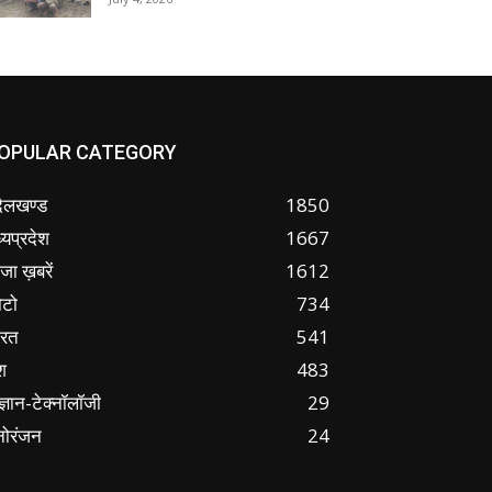
OPULAR CATEGORY
ंदेलखण्ड
1850
्यप्रदेश
1667
जा ख़बरें
1612
ोटो
734
ारत
541
श
483
ज्ञान-टेक्नॉलॉजी
29
नोरंजन
24