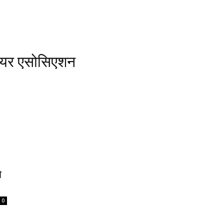
ेयर एसोसिएशन
े
0