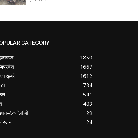
OPULAR CATEGORY
ंदेलखण्ड
1850
्यप्रदेश
1667
जा ख़बरें
1612
ोटो
734
ारत
541
श
483
ज्ञान-टेक्नॉलॉजी
29
नोरंजन
24