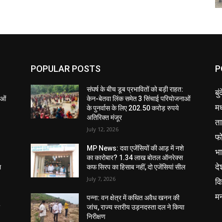
POPULAR POSTS
P
संघर्ष के बीच डूब प्रभावितों को बड़ी राहत:
बु
ाओं
केन-बेतवा लिंक समेत 3 सिंचाई परियोजनाओं
मध
के पुनर्वास के लिए 202.50 करोड़ रुपये
अतिरिक्त मंजूर
ता
July 12, 2026
फ
MP News: दवा एजेंसियों की आड़ में नशे
भ
का कारोबार? 1.34 लाख बोतल ऑनरेक्स
दे
ल
कफ सिरप का हिसाब नहीं, दो एजेंसियां सील
July 7, 2026
वि
म
पन्ना: वन क्षेत्र में कथित अवैध खनन की
ा
जांच, राज्य स्तरीय उड़नदस्ता दल ने किया
निरीक्षण