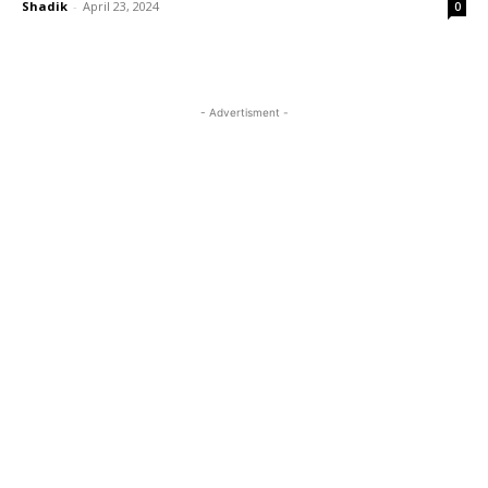
Shadik
-
April 23, 2024
0
- Advertisment -