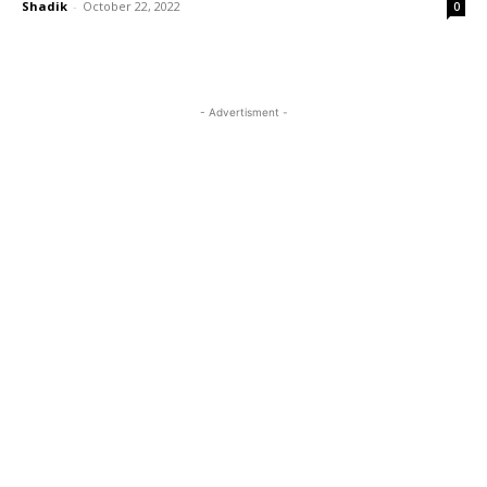
Shadik
-
October 22, 2022
0
- Advertisment -