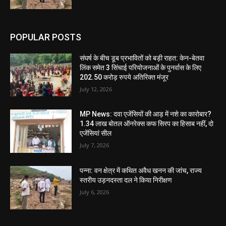
POPULAR POSTS
संघर्ष के बीच डूब प्रभावितों को बड़ी राहत: केन-बेतवा
लिंक समेत 3 सिंचाई परियोजनाओं के पुनर्वास के लिए
202.50 करोड़ रुपये अतिरिक्त मंजूर
July 12, 2026
MP News: दवा एजेंसियों की आड़ में नशे का कारोबार?
1.34 लाख बोतल ऑनरेक्स कफ सिरप का हिसाब नहीं, दो
एजेंसियां सील
July 7, 2026
पन्ना: वन क्षेत्र में कथित अवैध खनन की जांच, राज्य
स्तरीय उड़नदस्ता दल ने किया निरीक्षण
July 6, 2026